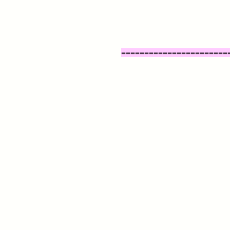
=======================