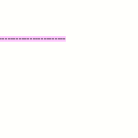
========================