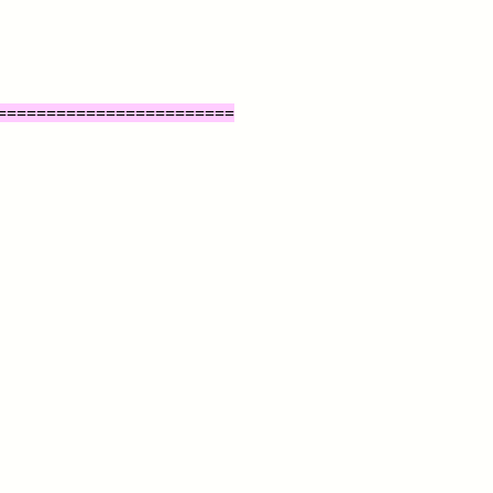
========================