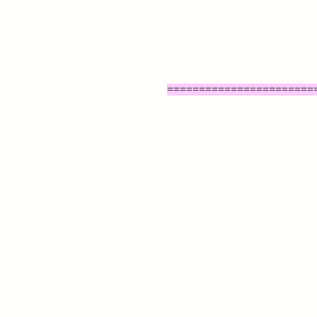
=======================